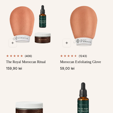
406
1243
(406)
(1243)
total
total
The Royal Moroccan Ritual
Moroccan Exfoliating Glove
de
de
recenzii
recenzii
Preț
159,90 lei
Preț
59,00 lei
obișnuit
obișnuit