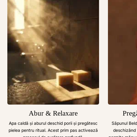
Abur & Relaxare
Pregă
Apa caldă și aburul deschid porii și pregătesc
Săpunul Beld
pielea pentru ritual. Acest prim pas activează
deschizând p