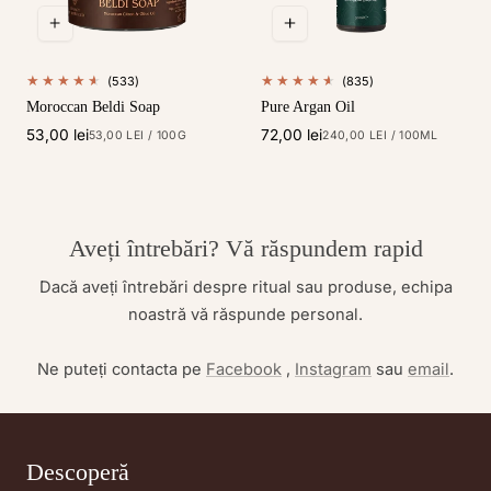
533
835
(533)
(835)
total
total
Moroccan Beldi Soap
Pure Argan Oil
de
de
recenzii
recenzii
Preț
53,00 lei
Preț
72,00 lei
PREȚ
PE
PREȚ
PE
53,00 LEI
/
100G
240,00 LEI
/
100ML
UNITAR
UNITAR
obișnuit
obișnuit
Aveți întrebări? Vă răspundem rapid
Dacă aveți întrebări despre ritual sau produse, echipa
noastră vă răspunde personal.
Ne puteți contacta pe
Facebook
,
Instagram
sau
email
.
Descoperă