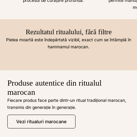
procesul de curățare profundă.
permite mănuși
mo
Rezultatul ritualului, fără filtre
Pielea moartă este îndepărtată vizibil, exact cum se întâmplă în
The Royal Moroccan Ritual
hammamul marocan.
Preț obișnuit
159,90 lei
Produse autentice din ritualul
marocan
Fiecare produs face parte dintr-un ritual tradițional marocan,
transmis din generație în generație.
Vezi ritualuri marocane