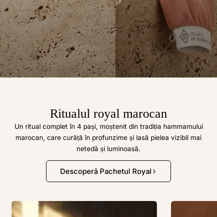
Ritualul royal marocan
Un ritual complet în 4 pași, moștenit din tradiția hammamului
marocan, care curăță în profunzime și lasă pielea vizibil mai
Ritualul marocan de reînnoire
netedă și luminoasă.
a pielii.
Descoperă Pachetul Royal
Un proces tradițional marocan care curăță în profunzime,
exfoliază vizibil și lasă pielea netedă după prima utilizare.
Descoperă ritualuri
Toate produsele